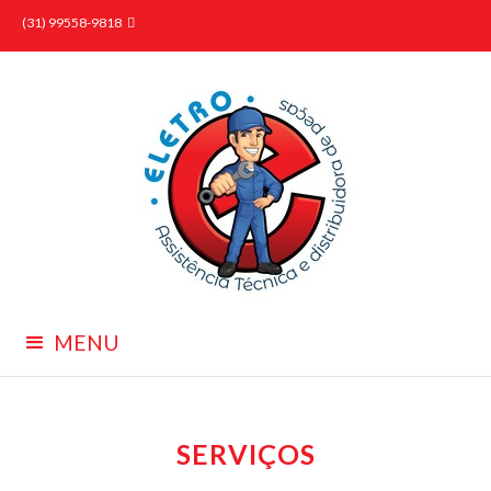
(31) 99558-9818

MENU
SERVIÇOS